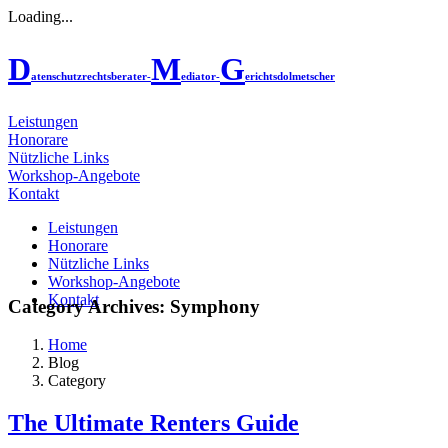
Loading...
D
M
G
atenschutzrechtsberater-
ediator-
erichtsdolmetscher
Leistungen
Honorare
Nützliche Links
Workshop-Angebote
Kontakt
Leistungen
Honorare
Nützliche Links
Workshop-Angebote
Kontakt
Category Archives: Symphony
Home
Blog
Category
The Ultimate Renters Guide