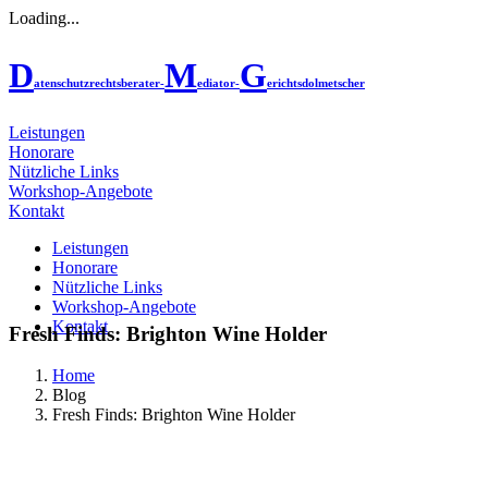
Loading...
D
M
G
atenschutzrechtsberater-
ediator-
erichtsdolmetscher
Leistungen
Honorare
Nützliche Links
Workshop-Angebote
Kontakt
Leistungen
Honorare
Nützliche Links
Workshop-Angebote
Kontakt
Fresh Finds: Brighton Wine Holder
Home
Blog
Fresh Finds: Brighton Wine Holder